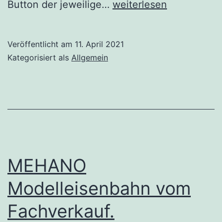
Ihre
Button der jeweilige…
weiterlesen
Anzeige
buchen
Veröffentlicht am
11. April 2021
auf
Kategorisiert als
Allgemein
Blog.Eisenbahnkartei.d
MEHANO
Modelleisenbahn vom
Fachverkauf.