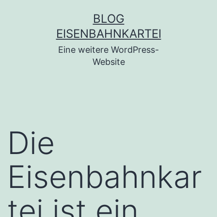
Zum
BLOG
Inhalt
EISENBAHNKARTEI
springen
Eine weitere WordPress-
Website
Die
Eisenbahnkar
tei ist ein